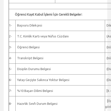
Öğrenci Kayıt Kabul İşlemi İçin Gerekli Belgeler:
1-
Başvuru Dilekçesi
Dile
2-
T.C. Kimlik Kartı veya Nüfus Cüzdanı
(Asl
3-
Öğrenci Belgesi
(Isl
4-
Transkript Belgesi
(Isl
5-
Disiplin Durumu Belgesi
(Diğ
6-
Yatay Geçişte Sakınca Yoktur Belgesi
(Diğ
7-
%10 Başarı Dilimi Belgesi
[II.
[Öğr
8-
Hazırlık Sınıfı Durum Belgesi
göst