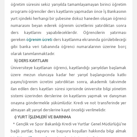
öğretim süresini sekiz yarıyılda tamamlayamayan birinci öğretim
programı öğrenciler ders kayıtlarını yapmadan önce İş Bankasının
yurt içindeki herhangi bir şubesine dokuz haneden oluşan öğrenci
numarasını beyan ederek öğrenim ücretlerini yatırdıktan sonra
ders kayıtlarını yapabileceklerdir. Öğrencilerin yatırması
gereken
öğrenim ücreti
ders kayıtlanma ekranında görülebileceği
gibi banka veri tabanında öğrenci numaralarının üzerine borç
olarak tanımlanmaktadır.
h) DERS KAYITLARI
Üniversiteye kayıtlanan öğrenci, kayıtlandığı yarıyıldan başlamak
üzere mezun oluncaya kadar her yarıyıl başlangıcında katkı
payını/öğrenim ücretini yatırdıktan sonra, akademik takvimde
ilan edilen ders kayıtları süresi içerisinde üniversite bilgi yönetim
sistemi üzerinden derslerine ön kayıtlarını yapmak ve danışman
onayına göndermekle yükümlüdür. Kredi ve not transferinde yer
almayan alt yarıyıl derslerine kayıt önceliği verilmelidir.
ı) YURT İŞLEMLERİ VE BARINMA
* Gençlik ve Spor Bakanlığı Kredi ve Yurtlar Genel Müdürlüğü’ne
bağlı yurtlar, başvuru ve başvuru koşulları hakkında bilgi almak