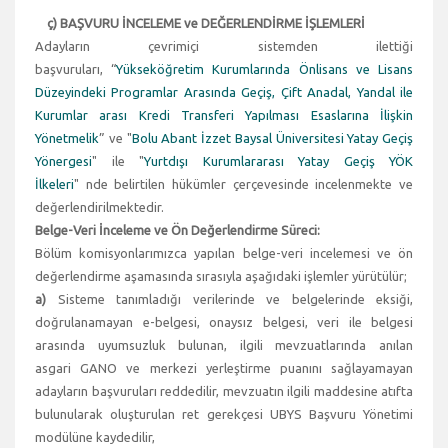
ç) BAŞVURU İNCELEME ve DEĞERLENDİRME İŞLEMLERİ
Adayların çevrimiçi sistemden ilettiği
başvuruları, “
Yükseköğretim Kurumlarında Önlisans ve Lisans
Düzeyindeki Programlar Arasında Geçiş, Çift Anadal, Yandal ile
Kurumlar arası Kredi Transferi Yapılması Esaslarına İlişkin
Yönetmelik
” ve "
Bolu Abant İzzet Baysal Üniversitesi Yatay Geçiş
Yönergesi
" ile "
Yurtdışı Kurumlararası Yatay Geçiş YÖK
İlkeleri
" nde belirtilen hükümler çerçevesinde incelenmekte ve
değerlendirilmektedir.
Belge-Veri İnceleme ve Ön Değerlendirme Süreci:
Bölüm komisyonlarımızca yapılan belge-veri incelemesi ve ön
değerlendirme aşamasında sırasıyla aşağıdaki işlemler yürütülür;
a)
Sisteme tanımladığı verilerinde ve belgelerinde eksiği,
doğrulanamayan e-belgesi, onaysız belgesi, veri ile belgesi
arasında uyumsuzluk bulunan, ilgili mevzuatlarında anılan
asgari GANO ve merkezi yerleştirme puanını sağlayamayan
adayların başvuruları reddedilir, mevzuatın ilgili maddesine atıfta
bulunularak oluşturulan ret gerekçesi UBYS Başvuru Yönetimi
modülüne kaydedilir,