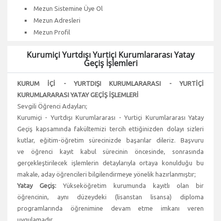
Mezun Sistemine Üye Ol
Mezun Adresleri
Mezun Profil
Kurumiçi Yurtdışı Yurtiçi Kurumlararası Yatay
Geçiş İşlemleri
KURUM İÇİ - YURTDIŞI KURUMLARARASI - YURTİÇİ
KURUMLARARASI YATAY GEÇİŞ İŞLEMLERİ
Sevgili Öğrenci Adayları;
Kurumiçi - Yurtdışı Kurumlararası - Yurtiçi Kurumlararası Yatay
Geçiş kapsamında fakültemizi tercih ettiğinizden dolayı sizleri
kutlar, eğitim-öğretim sürecinizde başarılar dileriz. Başvuru
ve öğrenci kayıt kabul sürecinin öncesinde, sonrasında
gerçekleştirilecek işlemlerin detaylarıyla ortaya konulduğu bu
makale, aday öğrencileri bilgilendirmeye yönelik hazırlanmıştır;
Yatay Geçiş:
Yükseköğretim kurumunda kayıtlı olan bir
öğrencinin, aynı düzeydeki (lisanstan lisansa) diploma
programlarında öğrenimine devam etme imkanı veren
uygulamadır.