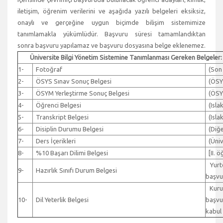
iletişim, öğrenim verilerini ve aşağıda yazılı belgeleri eksiksiz,
onaylı ve gerçeğine uygun biçimde bilişim sistemimize
tanımlamakla yükümlüdür. Başvuru süresi tamamlandıktan
sonra başvuru yapılamaz ve başvuru dosyasına belge eklenemez.
Üniversite Bilgi Yönetim Sistemine Tanımlanması Gereken Belgeler:
1-
Fotoğraf
(Son a
2-
ÖSYS Sınav Sonuç Belgesi
(ÖSYM
3-
ÖSYM Yerleştirme Sonuç Belgesi
(ÖSYM
4-
Öğrenci Belgesi
(Islak
5-
Transkript Belgesi
(Islak
6-
Disiplin Durumu Belgesi
(Diğer
7-
Ders İçerikleri
(Ünive
8-
%10 Başarı Dilimi Belgesi
[II. ö
Yurtd
9-
Hazırlık Sınıfı Durum Belgesi
başvur
Kurumi
10-
Dil Yeterlik Belgesi
başvur
kabul