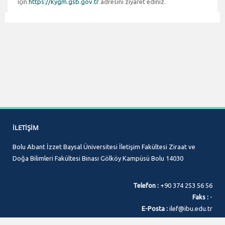
için
https://kygm.gsb.gov.tr
adresini ziyaret ediniz.
İLETIŞIM
Bolu Abant İzzet Baysal Üniversitesi İletişim Fakültesi Ziraat ve
Doğa Bilimleri Fakültesi Binası Gölköy Kampüsü Bolu 14030
Telefon :
+90 374 253 56 56
Faks :
-
E-Posta :
ilef@ibu.edu.tr