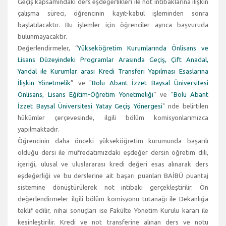
Geçiş kapsamındaki ders eşdeğerlikleri ile not intibaklarına ilişkin
çalışma süreci, öğrencinin kayıt-kabul işleminden sonra
başlatılacaktır. Bu işlemler için öğrenciler ayrıca başvuruda
bulunmayacaktır.
Değerlendirmeler, “
Yükseköğretim Kurumlarında Önlisans ve
Lisans Düzeyindeki Programlar Arasında Geçiş, Çift Anadal,
Yandal ile Kurumlar arası Kredi Transferi Yapılması Esaslarına
İlişkin Yönetmelik
” ve "
Bolu Abant İzzet Baysal Üniversitesi
Önlisans, Lisans Eğitim-Öğretim Yönetmeliği
” ve "
Bolu Abant
İzzet Baysal Üniversitesi Yatay Geçiş Yönergesi
" nde belirtilen
hükümler çerçevesinde, ilgili bölüm komisyonlarımızca
yapılmaktadır.
Öğrencinin daha önceki yükseköğretim kurumunda başarılı
olduğu dersi ile müfredatımızdaki eşdeğer dersin öğretim dili,
içeriği, ulusal ve uluslararası kredi değeri esas alınarak ders
eşdeğerliği ve bu derslerine ait başarı puanları BAİBÜ puantaj
sistemine dönüştürülerek not intibakı gerçekleştirilir. Ön
değerlendirmeler ilgili bölüm komisyonu tutanağı ile Dekanlığa
teklif edilir, nihai sonuçları ise Fakülte Yönetim Kurulu kararı ile
kesinleştirilir. Kredi ve not transferine alınan ders ve notu