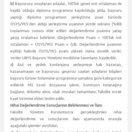
b)
Başvurusu onaylanan adaylar, 100’lük genel not ortalaması ile
kayıtlı olduğu diploma programına kaydolduğu yılda, başvuru
yaptığı diploma programının yerleştirme puan türünde
ÖSYS/YKS’den aldığı yerleştirme puanının yüzde sekseni (%80)
toplanması sonucu elde edilen değerlendirme puanına yatay
geçiş sıralaması belirlenir, (Değerlendirme Puanı = 100’lük not
ortalaması + ÖSYS/YKS Puanı x 0,8). Değerlendirme puanının
eşitliği halinde ÖSYS/YKS puanı yüksek olana öncelik verilir,
veriler UBYS Başvuru Yönetimi modülüne tanımlanır, kaydedilir,
c)
Asıl ve yedek kontenjana yerleşmeye hak kazanan,
kazanamayan ve başvurusu geçersiz sayılan adayların bilgileri
başvuru türüne-bölümüne-programına-yarıyılına göre kategorize
edilerek MS Excel dosyasına işlenir, komisyon tutanağına
bağlanır, dökümü alınır, ıslak imzaları tamamlanır, fakülte evrak
kayıt birimine elden teslim edilir,
Nihai Değerlendirme Sonuçlarının Belirlenmesi ve İlanı:
Fakülte Yönetim Kurulumuzca gerçekleştirilen nihai
değerlendirme ve sonuçlarının ilanı aşamasında sırasıyla
aşağıdaki işlemler yürütülür;