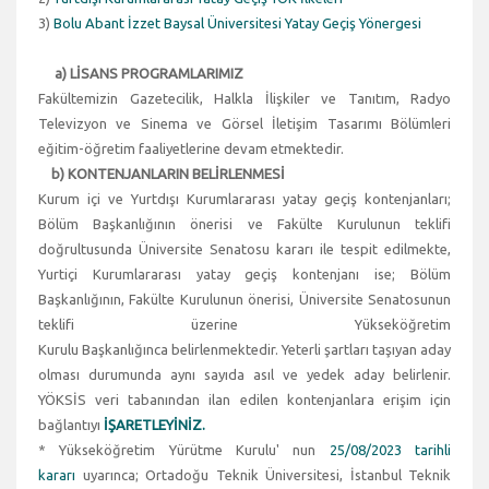
3)
Bolu Abant İzzet Baysal Üniversitesi Yatay Geçiş Yönergesi
a) LİSANS PROGRAMLARIMIZ
Fakültemizin Gazetecilik, Halkla İlişkiler ve Tanıtım, Radyo
Televizyon ve Sinema ve Görsel İletişim Tasarımı Bölümleri
eğitim-öğretim faaliyetlerine devam etmektedir.
b) KONTENJANLARIN BELİRLENMESİ
Kurum içi ve Yurtdışı Kurumlararası yatay geçiş kontenjanları;
Bölüm Başkanlığının önerisi ve Fakülte Kurulunun teklifi
doğrultusunda Üniversite Senatosu kararı ile tespit edilmekte,
Yurtiçi Kurumlararası yatay geçiş kontenjanı ise; Bölüm
Başkanlığının, Fakülte Kurulunun önerisi, Üniversite Senatosunun
teklifi üzerine Yükseköğretim
Kurulu Başkanlığınca belirlenmektedir. Yeterli şartları taşıyan aday
olması durumunda aynı sayıda asıl ve yedek aday belirlenir.
YÖKSİS veri tabanından ilan edilen kontenjanlara erişim için
bağlantıyı
İŞARETLEYİNİZ.
* Yükseköğretim Yürütme Kurulu' nun
25/08/2023 tarihli
kararı
uyarınca; Ortadoğu Teknik Üniversitesi, İstanbul Teknik