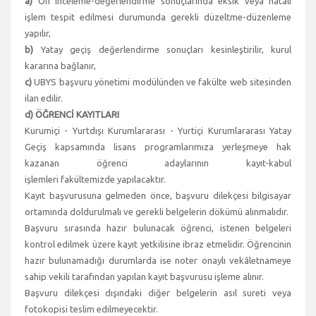
a)
Ön inceleme-değerlendirme sonuçlarında eksik veya hatalı
işlem tespit edilmesi durumunda gerekli düzeltme-düzenleme
yapılır,
b)
Yatay geçiş değerlendirme sonuçları kesinleştirilir, kurul
kararına bağlanır,
c)
UBYS başvuru yönetimi modülünden ve fakülte web sitesinden
ilan edilir.
d) ÖĞRENCİ KAYITLARI
Kurumiçi - Yurtdışı Kurumlararası - Yurtiçi Kurumlararası Yatay
Geçiş kapsamında lisans programlarımıza yerleşmeye hak
kazanan öğrenci adaylarının kayıt-kabul
işlemleri fakültemizde yapılacaktır.
Kayıt başvurusuna gelmeden önce, başvuru dilekçesi bilgisayar
ortamında doldurulmalı ve gerekli belgelerin dökümü alınmalıdır.
Başvuru sırasında hazır bulunacak öğrenci, istenen belgeleri
kontrol edilmek üzere kayıt yetkilisine ibraz etmelidir. Öğrencinin
hazır bulunamadığı durumlarda ise noter onaylı vekâletnameye
sahip vekili tarafından yapılan kayıt başvurusu işleme alınır.
Başvuru dilekçesi dışındaki diğer belgelerin asıl sureti veya
fotokopisi teslim edilmeyecektir.