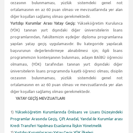
cezasının bulunmaması, yüzlük sistemdeki genel not
ortalamasının en az 60 puan olması ve mevzuatlarında yer alan
diğer koşulları sağlamış olması gerekmektedir.
Yurtdışı Kurumlar Arası Yatay Geçiş:
Yükseköğretim Kurulunca
(YÖK) tanınan yurt dışındaki diğer üniversitelerin lisans
programlarından, fakültemizin eşdeğer diploma programlarına
yapılan yatay geçiş uygulamasıdır. Bu kategoride yapılacak
başvurunun değerlendirmeye alınabilmesi için; ilgili lisans
programımızın kontenjanının bulunması, adayın BAİBÜ öğrencisi
olmaması, (YÖK) tarafından tanınan yurt dışındaki diğer
üniversitelerin lisans programında kayıtlı öğrenci olması, disiplin
cezasının bulunmaması, yüzlük sistemdeki genel not
ortalamasının en az 60 puan olması ve mevzuatlarında yer alan
diğer koşulları sağlamış olması gerekmektedir.
YATAY GEÇİŞ MEVZUATLARI
1)
Yükseköğretim Kurumlarında Önlisans ve Lisans Düzeyindeki
Programlar Arasında Geçiş, Çift Anadal, Yandal ile Kurumlar arası
Kredi Transferi Yapılması Esaslarına İlişkin Yönetmelik
2)
Yurtdışı Kurumlararası Yatay Geçiş YÖK İlkeleri