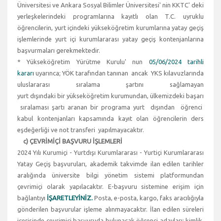
Üniversitesi ve Ankara Sosyal Bilimler Üniversitesi' nin KKTC' deki
yerleşkelerindeki programlarına kayıtlı olan T.C. uyruklu
öğrencilerin, yurt içindeki yükseköğretim kurumlarına yatay geçiş
işlemlerinde yurt içi kurumlararası yatay geçiş kontenjanlarına
başvurmaları gerekmektedir.
* Yükseköğretim Yürütme Kurulu' nun
05/06/2024 tarihli
kararı
uyarınca; YÖK tarafından tanınan ancak YKS kılavuzlarında
uluslararası sıralama şartını sağlamayan
yurt dışındaki bir yükseköğretim kurumundan, ülkemizdeki başarı
sıralaması şartı aranan bir programa yurt dışından öğrenci
kabul kontenjanları kapsamında kayıt olan öğrencilerin ders
eşdeğerliği ve not transferi yapılmayacaktır.
c) ÇEVRİMİÇİ BAŞVURU İŞLEMLERİ
2024 Yılı Kurumiçi - Yurtdışı Kurumlararası - Yurtiçi Kurumlararası
Yatay Geçiş başvuruları, akademik takvimde ilan edilen tarihler
aralığında üniversite bilgi yönetim sistemi platformundan
çevrimiçi olarak yapılacaktır. E-başvuru sistemine erişim için
bağlantıyı
İŞARETLEYİNİZ.
Posta, e-posta, kargo, faks aracılığıyla
gönderilen başvurular işleme alınmayacaktır. İlan edilen süreleri
içerisinde çevrimiçi başvuruda bulunacak öğrenci adayları; kimlik,