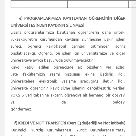
e) PROGRAMLARIMIZA KAYITLANAN ÖĞRENCİNİN DİĞER
ÜNİVERSİTESİNDEN KAYDININ SİLİNMESİ
Lisans programlarımıza kayıtlanan öğrencilerin daha önceki
yükseköğretim kurumundan kaydının silinmesine ilişkin işlem
süreci, öğrenci kayıt-kabul tarihleri bitiminden sonra
başlatılacaktır. Öğrenci, bu işlem için üniversitemize ve diğer
üniversiteye ayrıca başvuruda bulunmayacaktır.
Kaydı kabul edilen öğrencilere ait bilgilerin yer aldığı
liste fakültemizin resmi yazısının ekine iliştirilir, ilgili
üniversitelere elektronik yazışma aracılığıyla iletilir. İlgili
üniversite öğrencinin kayıt silme işlemini gerçekleştirir, verileri
YÖKSİS veri tabanına aktarır, öğrenciye ait herhangi bir dosyayı
ya da belgeyi
göndermez.
f) KREDİ VE NOT TRANSFERİ (Ders Eşdeğerliği ve Not İntibakı)
Kurumiçi - Yurtdışı Kurumlararası - Yurtiçi Kurumlararası Yatay