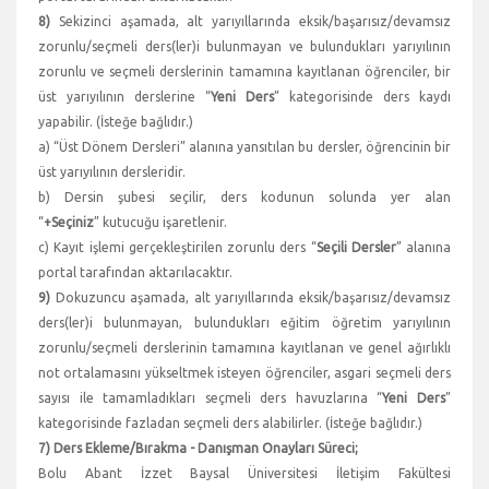
8)
Sekizinci aşamada, alt yarıyıllarında eksik/başarısız/devamsız
zorunlu/seçmeli ders(ler)i bulunmayan ve bulundukları yarıyılının
zorunlu ve seçmeli derslerinin tamamına kayıtlanan öğrenciler, bir
üst yarıyılının derslerine “
Yeni Ders
” kategorisinde ders kaydı
yapabilir. (İsteğe bağlıdır.)
a) “Üst Dönem Dersleri” alanına yansıtılan bu dersler, öğrencinin bir
üst yarıyılının dersleridir.
b) Dersin şubesi seçilir, ders kodunun solunda yer alan
“
+Seçiniz
” kutucuğu işaretlenir.
c) Kayıt işlemi gerçekleştirilen zorunlu ders “
Seçili Dersler
” alanına
portal tarafından aktarılacaktır.
9)
Dokuzuncu aşamada, alt yarıyıllarında eksik/başarısız/devamsız
ders(ler)i bulunmayan, bulundukları eğitim öğretim yarıyılının
zorunlu/seçmeli derslerinin tamamına kayıtlanan ve genel ağırlıklı
not ortalamasını yükseltmek isteyen öğrenciler, asgari seçmeli ders
sayısı ile tamamladıkları seçmeli ders havuzlarına “
Yeni Ders
”
kategorisinde fazladan seçmeli ders alabilirler. (İsteğe bağlıdır.)
7) Ders Ekleme/Bırakma - Danışman Onayları Süreci;
Bolu Abant İzzet Baysal Üniversitesi İletişim Fakültesi