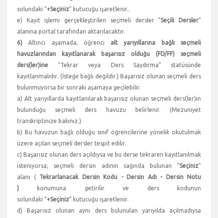
solundaki “
+Seçiniz
” kutucuğu işaretlenir..
e) Kayıt işlemi gerçekleştirilen seçmeli dersler “
Seçili Dersler
”
alanına portal tarafından aktarılacaktır.
6)
Altıncı aşamada, öğrenci
alt yarıyıllarına bağlı seçmeli
havuzlarından kayıtlanarak başarısız olduğu (FD/FF) seçmeli
ders(ler)ine
“Tekrar veya Ders Saydırma” statüsünde
kayıtlanmalıdır. (İsteğe bağlı değildir.) Başarısız olunan seçmeli ders
bulunmuyorsa bir sonraki aşamaya geçilebilir.
a) Alt yarıyıllarda kayıtlanılarak başarısız olunan seçmeli ders(ler)in
bulunduğu seçmeli ders havuzu belirlenir. (Mezuniyet
transkriptinize bakınız.)
b) Bu havuzun bağlı olduğu sınıf öğrencilerine yönelik okutulmak
üzere açılan seçmeli dersler tespit edilir.
c) Başarısız olunan ders açıldıysa ve bu derse tekraren kayıtlanılmak
isteniyorsa; seçmeli dersin adının sağında bulunan “
Seçiniz
”
alanı (
Tekrarlanacak Dersin Kodu - Dersin Adı - Dersin Notu
)
konumuna getirilir ve ders kodunun
solundaki “
+Seçiniz
” kutucuğu işaretlenir.
d) Başarısız olunan aynı ders bulunulan yarıyılda açılmadıysa