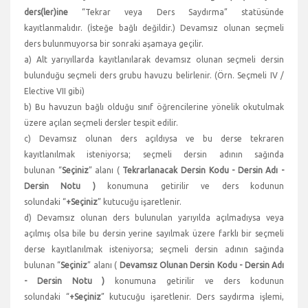
ders(ler)ine
“Tekrar veya Ders Saydırma” statüsünde
kayıtlanmalıdır. (İsteğe bağlı değildir.) Devamsız olunan seçmeli
ders bulunmuyorsa bir sonraki aşamaya geçilir.
a) Alt yarıyıllarda kayıtlanılarak devamsız olunan seçmeli dersin
bulunduğu seçmeli ders grubu havuzu belirlenir. (Örn. Seçmeli IV /
Elective VII gibi)
b) Bu havuzun bağlı olduğu sınıf öğrencilerine yönelik okutulmak
üzere açılan seçmeli dersler tespit edilir.
c) Devamsız olunan ders açıldıysa ve bu derse tekraren
kayıtlanılmak isteniyorsa; seçmeli dersin adının sağında
bulunan “
Seçiniz
” alanı (
Tekrarlanacak Dersin Kodu - Dersin Adı -
Dersin Notu )
konumuna getirilir ve ders kodunun
solundaki “
+Seçiniz
” kutucuğu işaretlenir.
d) Devamsız olunan ders bulunulan yarıyılda açılmadıysa veya
açılmış olsa bile bu dersin yerine sayılmak üzere farklı bir seçmeli
derse kayıtlanılmak isteniyorsa; seçmeli dersin adının sağında
bulunan “
Seçiniz
” alanı (
Devamsız Olunan Dersin Kodu - Dersin Adı
- Dersin Notu )
konumuna getirilir ve ders kodunun
solundaki “
+Seçiniz
” kutucuğu işaretlenir. Ders saydırma işlemi,