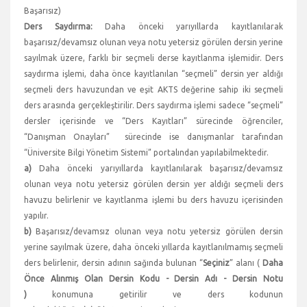
Başarısız)
Ders Saydırma:
Daha önceki yarıyıllarda kayıtlanılarak
başarısız/devamsız olunan veya notu yetersiz görülen dersin yerine
sayılmak üzere, farklı bir seçmeli derse kayıtlanma işlemidir. Ders
saydırma işlemi, daha önce kayıtlanılan “seçmeli” dersin yer aldığı
seçmeli ders havuzundan ve eşit AKTS değerine sahip iki seçmeli
ders arasında gerçekleştirilir. Ders saydırma işlemi sadece “seçmeli”
dersler içerisinde ve “Ders Kayıtları” sürecinde öğrenciler,
“Danışman Onayları” sürecinde ise danışmanlar tarafından
“Üniversite Bilgi Yönetim Sistemi” portalından yapılabilmektedir.
a)
Daha önceki yarıyıllarda kayıtlanılarak başarısız/devamsız
olunan veya notu yetersiz görülen dersin yer aldığı seçmeli ders
havuzu belirlenir ve kayıtlanma işlemi bu ders havuzu içerisinden
yapılır.
b)
Başarısız/devamsız olunan veya notu yetersiz görülen dersin
yerine sayılmak üzere, daha önceki yıllarda kayıtlanılmamış seçmeli
ders belirlenir, dersin adının sağında bulunan “
Seçiniz
” alanı (
Daha
Önce Alınmış Olan Dersin Kodu - Dersin Adı - Dersin Notu
)
konumuna getirilir ve ders kodunun