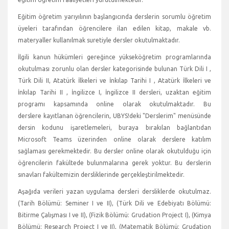
Eğitim öğretim yarıyılının başlangıcında derslerin sorumlu öğretim
üyeleri tarafından öğrencilere ilan edilen kitap, makale vb.
materyaller kullanılmak suretiyle dersler okutulmaktadır.
İlgili kanun hükümleri gereğince yükseköğretim programlarında
okutulması zorunlu olan dersler kategorisinde bulunan Türk Dili I ,
Türk Dili II, Atatürk İlkeleri ve İnkılap Tarihi I , Atatürk İlkeleri ve
İnkılap Tarihi II , İngilizce I, İngilizce II dersleri, uzaktan eğitim
programı kapsamında online olarak okutulmaktadır. Bu
derslere kayıtlanan öğrencilerin, UBYS!deki "Derslerim" menüsünde
dersin kodunu işaretlemeleri, buraya bırakılan bağlantıdan
Microsoft Teams üzerinden online olarak derslere katılım
sağlaması gerekmektedir. Bu dersler online olarak okutulduğu için
öğrencilerin fakültede bulunmalarına gerek yoktur. Bu derslerin
sınavları fakültemizin dersliklerinde gerçekleştirilmektedir.
Aşağıda verileri yazan uygulama dersleri dersliklerde okutulmaz.
(Tarih Bölümü: Seminer I ve II), (Türk Dili ve Edebiyatı Bölümü:
Bitirme Çalışması I ve II), (Fizik Bölümü: Grudation Project I), (Kimya
Bölümü: Research Project I ve II), (Matematik Bölümü: Grudation