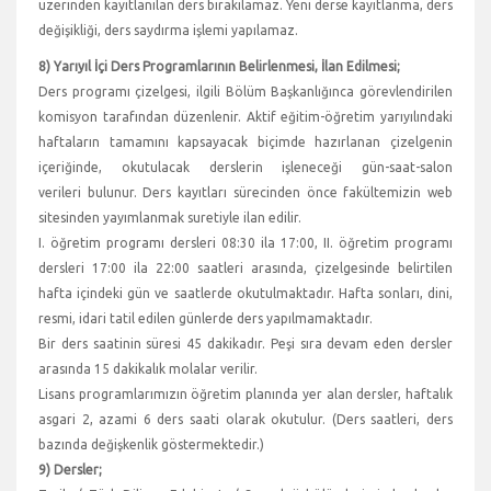
üzerinden kayıtlanılan ders bırakılamaz. Yeni derse kayıtlanma, ders
değişikliği, ders saydırma işlemi yapılamaz.
8) Yarıyıl İçi Ders Programlarının Belirlenmesi, İlan Edilmesi;
Ders programı çizelgesi, ilgili Bölüm Başkanlığınca görevlendirilen
komisyon tarafından düzenlenir. Aktif eğitim-öğretim yarıyılındaki
haftaların tamamını kapsayacak biçimde hazırlanan çizelgenin
içeriğinde, okutulacak derslerin işleneceği gün-saat-salon
verileri bulunur. Ders kayıtları sürecinden önce fakültemizin web
sitesinden yayımlanmak suretiyle ilan edilir.
I. öğretim programı dersleri 08:30 ila 17:00, II. öğretim programı
dersleri 17:00 ila 22:00 saatleri arasında, çizelgesinde belirtilen
hafta içindeki gün ve saatlerde okutulmaktadır. Hafta sonları, dini,
resmi, idari tatil edilen günlerde ders yapılmamaktadır.
Bir ders saatinin süresi 45 dakikadır. Peşi sıra devam eden dersler
arasında 15 dakikalık molalar verilir.
Lisans programlarımızın öğretim planında yer alan dersler, haftalık
asgari 2, azami 6 ders saati olarak okutulur. (Ders saatleri, ders
bazında değişkenlik göstermektedir.)
9) Dersler;