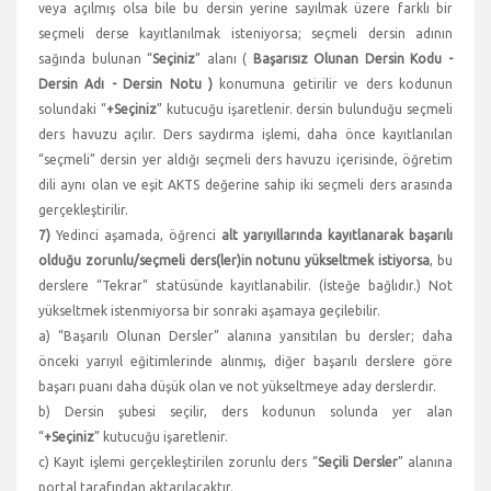
veya açılmış olsa bile bu dersin yerine sayılmak üzere farklı bir
seçmeli derse kayıtlanılmak isteniyorsa; seçmeli dersin adının
sağında bulunan “
Seçiniz
” alanı (
Başarısız Olunan Dersin Kodu -
Dersin Adı - Dersin Notu )
konumuna getirilir ve ders kodunun
solundaki “
+Seçiniz
” kutucuğu işaretlenir. dersin bulunduğu seçmeli
ders havuzu açılır. Ders saydırma işlemi, daha önce kayıtlanılan
“seçmeli” dersin yer aldığı seçmeli ders havuzu içerisinde, öğretim
dili aynı olan ve eşit AKTS değerine sahip iki seçmeli ders arasında
gerçekleştirilir.
7)
Yedinci aşamada, öğrenci
alt yarıyıllarında kayıtlanarak başarılı
olduğu zorunlu/seçmeli ders(ler)in notunu yükseltmek istiyorsa
, bu
derslere “Tekrar” statüsünde kayıtlanabilir. (İsteğe bağlıdır.) Not
yükseltmek istenmiyorsa bir sonraki aşamaya geçilebilir.
a) “Başarılı Olunan Dersler” alanına yansıtılan bu dersler; daha
önceki yarıyıl eğitimlerinde alınmış, diğer başarılı derslere göre
başarı puanı daha düşük olan ve not yükseltmeye aday derslerdir.
b) Dersin şubesi seçilir, ders kodunun solunda yer alan
“
+Seçiniz
” kutucuğu işaretlenir.
c) Kayıt işlemi gerçekleştirilen zorunlu ders “
Seçili Dersler
” alanına
portal tarafından aktarılacaktır.