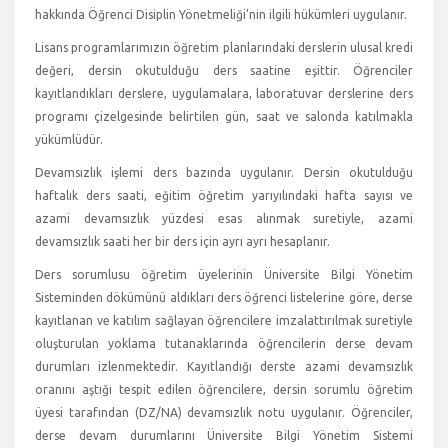
hakkında Öğrenci Disiplin Yönetmeliği’nin ilgili hükümleri uygulanır.
Lisans programlarımızın öğretim planlarındaki derslerin ulusal kredi
değeri, dersin okutulduğu ders saatine eşittir. Öğrenciler
kayıtlandıkları derslere, uygulamalara, laboratuvar derslerine ders
programı çizelgesinde belirtilen gün, saat ve salonda katılmakla
yükümlüdür.
Devamsızlık işlemi ders bazında uygulanır. Dersin okutulduğu
haftalık ders saati, eğitim öğretim yarıyılındaki hafta sayısı ve
azami devamsızlık yüzdesi esas alınmak suretiyle, azami
devamsızlık saati her bir ders için ayrı ayrı hesaplanır.
Ders sorumlusu öğretim üyelerinin Üniversite Bilgi Yönetim
Sisteminden dökümünü aldıkları ders öğrenci listelerine göre, derse
kayıtlanan ve katılım sağlayan öğrencilere imzalattırılmak suretiyle
oluşturulan yoklama tutanaklarında öğrencilerin derse devam
durumları izlenmektedir. Kayıtlandığı derste azami devamsızlık
oranını aştığı tespit edilen öğrencilere, dersin sorumlu öğretim
üyesi tarafından (DZ/NA) devamsızlık notu uygulanır. Öğrenciler,
derse devam durumlarını Üniversite Bilgi Yönetim Sistemi