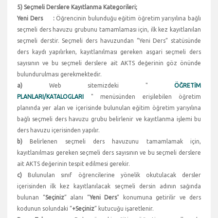
5) Seçmeli Derslere Kayıtlanma Kategorileri;
Yeni Ders :
Öğrencinin bulunduğu eğitim öğretim yarıyılına bağlı
seçmeli ders havuzu grubunu tamamlaması için, ilk kez kayıtlanılan
seçmeli derstir. Seçmeli ders havuzundan “Yeni Ders” statüsünde
ders kaydı yapılırken, kayıtlanılması gereken asgari seçmeli ders
sayısının ve bu seçmeli derslere ait AKTS değerinin göz önünde
bulundurulması gerekmektedir.
a)
Web sitemizdeki "
ÖĞRETİM
PLANLARI/KATALOGLARI
" menüsünden erişilebilen öğretim
planında yer alan ve içerisinde bulunulan eğitim öğretim yarıyılına
bağlı seçmeli ders havuzu grubu belirlenir ve kayıtlanma işlemi bu
ders havuzu içerisinden yapılır.
b)
Belirlenen seçmeli ders havuzunu tamamlamak için,
kayıtlanılması gereken seçmeli ders sayısının ve bu seçmeli derslere
ait AKTS değerinin tespit edilmesi gerekir.
c)
Bulunulan sınıf öğrencilerine yönelik okutulacak dersler
içerisinden ilk kez kayıtlanılacak seçmeli dersin adının sağında
bulunan “
Seçiniz
” alanı “
Yeni Ders
” konumuna getirilir ve ders
kodunun solundaki “
+Seçiniz
” kutucuğu işaretlenir.