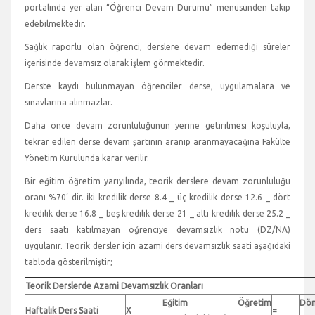
portalında yer alan “Öğrenci Devam Durumu” menüsünden takip
edebilmektedir.
Sağlık raporlu olan öğrenci, derslere devam edemediği süreler
içerisinde devamsız olarak işlem görmektedir.
Derste kaydı bulunmayan öğrenciler derse, uygulamalara ve
sınavlarına alınmazlar.
Daha önce devam zorunluluğunun yerine getirilmesi koşuluyla,
tekrar edilen derse devam şartının aranıp aranmayacağına Fakülte
Yönetim Kurulunda karar verilir.
Bir eğitim öğretim yarıyılında, teorik derslere devam zorunluluğu
oranı %70’ dir. İki kredilik derse 8.4 _ üç kredilik derse 12.6 _ dört
kredilik derse 16.8 _ beş kredilik derse 21 _ altı kredilik derse 25.2 _
ders saati katılmayan öğrenciye devamsızlık notu (DZ/NA)
uygulanır. Teorik dersler için azami ders devamsızlık saati aşağıdaki
tabloda gösterilmiştir;
Teorik Derslerde Azami Devamsızlık Oranları
Eğitim Öğretim
Dö
Haftalık Ders Saati
X
=