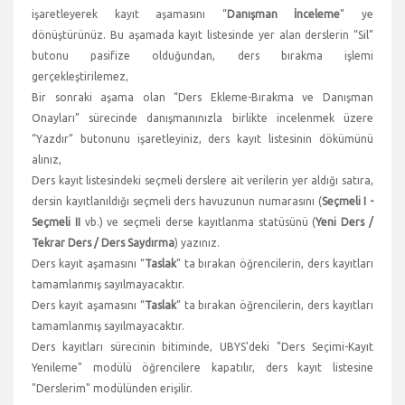
işaretleyerek kayıt aşamasını “
Danışman İnceleme
” ye
dönüştürünüz. Bu aşamada kayıt listesinde yer alan derslerin “Sil”
butonu pasifize olduğundan, ders bırakma işlemi
gerçekleştirilemez,
Bir sonraki aşama olan “Ders Ekleme-Bırakma ve Danışman
Onayları” sürecinde danışmanınızla birlikte incelenmek üzere
“Yazdır” butonunu işaretleyiniz, ders kayıt listesinin dökümünü
alınız,
Ders kayıt listesindeki seçmeli derslere ait verilerin yer aldığı satıra,
dersin kayıtlanıldığı seçmeli ders havuzunun numarasını (
Seçmeli I -
Seçmeli II
vb.) ve seçmeli derse kayıtlanma statüsünü (
Yeni Ders /
Tekrar Ders / Ders Saydırma
) yazınız.
Ders kayıt aşamasını “
Taslak
” ta bırakan öğrencilerin, ders kayıtları
tamamlanmış sayılmayacaktır.
Ders kayıt aşamasını “
Taslak
” ta bırakan öğrencilerin, ders kayıtları
tamamlanmış sayılmayacaktır.
Ders kayıtları sürecinin bitiminde, UBYS'deki "Ders Seçimi-Kayıt
Yenileme" modülü öğrencilere kapatılır, ders kayıt listesine
"Derslerim" modülünden erişilir.