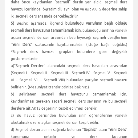
daha önce kayıtlanılan “seçmeli” dersin yer aldığı seçmeli ders
havuzu içerisinde, öğretim dili aynı olan ve eşit AKTS değerine sahip
iki seçmeli ders arasında gerçekleştirilir.
5)
Beşinci aşamada, öğrenci
bulunduğu yarıyılının bağlı olduğu
seçmeli ders havuzunu tamamlamak için,
bulunduğu sınıfına yönelik
açılan seçmeli dersler arasından belirleyeceği seçmeli ders(ler)ine
“
Yeni Ders
” statüsünde kayıtlanmalıdır. (İsteğe bağlı değildir.)
*Seçmeli ders havuzu grupları bölümlere göre değişiklik
göstermektedir.
a)“Seçmeli Dersler” alanındaki seçmeli ders havuzları arasından
(Seçmeli I – Seçmeli II – Seçmeli III – Seçmeli IV – Seçmeli V – Seçmeli
VI – Seçmeli VII – Seçmeli VIII) bulunulan yarıyılın seçmeli havuzu
belirlenir. (Mezuniyet transkriptinize bakınız.)
b) Belirlenen seçmeli ders havuzunu tamamlamak için,
kayıtlanılması gereken asgari seçmeli ders sayısının ve bu seçmeli
derslere ait AKTS değerinin tespit edilmesi gerekir.
c) Bu havuz içerisinden bulunulan sınıf öğrencilerine yönelik
okutulmak üzere açılan seçmeli dersler tespit edilir.
d) Seçmeli dersin adının sağında bulunan “
Seçiniz
” alanı “
Yeni Ders
”
konumuna getirilir ve ders kodunun