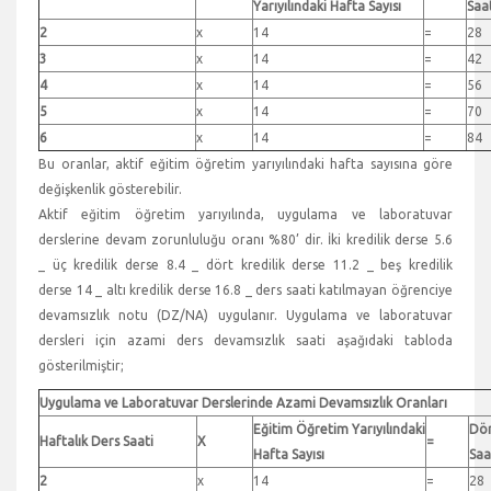
Yarıyılındaki Hafta Sayısı
Saa
2
x
14
=
28
3
x
14
=
42
4
x
14
=
56
5
x
14
=
70
6
x
14
=
84
Bu oranlar, aktif eğitim öğretim yarıyılındaki hafta sayısına göre
değişkenlik gösterebilir.
Aktif eğitim öğretim yarıyılında, uygulama ve laboratuvar
derslerine devam zorunluluğu oranı %80’ dir. İki kredilik derse 5.6
_ üç kredilik derse 8.4 _ dört kredilik derse 11.2 _ beş kredilik
derse 14 _ altı kredilik derse 16.8 _ ders saati katılmayan öğrenciye
devamsızlık notu (DZ/NA) uygulanır. Uygulama ve laboratuvar
dersleri için azami ders devamsızlık saati aşağıdaki tabloda
gösterilmiştir;
Uygulama ve Laboratuvar Derslerinde Azami Devamsızlık Oranları
Eğitim Öğretim Yarıyılındaki
D
Haftalık Ders Saati
X
=
Hafta Sayısı
Saa
2
x
14
=
28