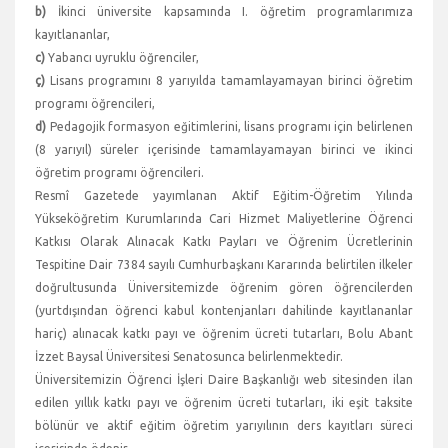
b)
İkinci üniversite kapsamında I. öğretim programlarımıza
kayıtlananlar,
c)
Yabancı uyruklu öğrenciler,
ç)
Lisans programını 8 yarıyılda tamamlayamayan birinci öğretim
programı öğrencileri,
d)
Pedagojik formasyon eğitimlerini, lisans programı için belirlenen
(8 yarıyıl) süreler içerisinde tamamlayamayan birinci ve ikinci
öğretim programı öğrencileri.
Resmî Gazetede yayımlanan Aktif Eğitim-Öğretim Yılında
Yükseköğretim Kurumlarında Cari Hizmet Maliyetlerine Öğrenci
Katkısı Olarak Alınacak Katkı Payları ve Öğrenim Ücretlerinin
Tespitine Dair 7384 sayılı Cumhurbaşkanı Kararında belirtilen ilkeler
doğrultusunda Üniversitemizde öğrenim gören öğrencilerden
(yurtdışından öğrenci kabul kontenjanları dahilinde kayıtlananlar
hariç) alınacak katkı payı ve öğrenim ücreti tutarları, Bolu Abant
İzzet Baysal Üniversitesi Senatosunca belirlenmektedir.
Üniversitemizin Öğrenci İşleri Daire Başkanlığı web sitesinden ilan
edilen yıllık katkı payı ve öğrenim ücreti tutarları, iki eşit taksite
bölünür ve aktif eğitim öğretim yarıyılının ders kayıtları süreci