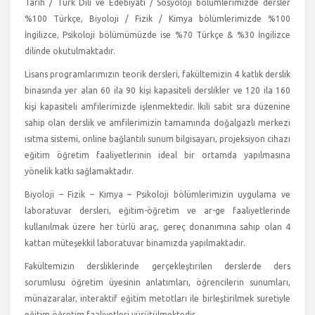
Tarih / Türk Dili ve Edebiyatı / Sosyoloji bölümlerimizde dersler
%100 Türkçe, Biyoloji / Fizik / Kimya bölümlerimizde %100
İngilizce, Psikoloji bölümümüzde ise %70 Türkçe & %30 İngilizce
dilinde okutulmaktadır.
Lisans programlarımızın teorik dersleri, fakültemizin 4 katlık derslik
binasında yer alan 60 ila 90 kişi kapasiteli derslikler ve 120 ila 160
kişi kapasiteli amfilerimizde işlenmektedir. İkili sabit sıra düzenine
sahip olan derslik ve amfilerimizin tamamında doğalgazlı merkezi
ısıtma sistemi, online bağlantılı sunum bilgisayarı, projeksiyon cihazı
eğitim öğretim faaliyetlerinin ideal bir ortamda yapılmasına
yönelik katkı sağlamaktadır.
Biyoloji – Fizik – Kimya – Psikoloji bölümlerimizin uygulama ve
laboratuvar dersleri, eğitim-öğretim ve ar-ge faaliyetlerinde
kullanılmak üzere her türlü araç, gereç donanımına sahip olan 4
kattan müteşekkil laboratuvar binamızda yapılmaktadır.
Fakültemizin dersliklerinde gerçekleştirilen derslerde ders
sorumlusu öğretim üyesinin anlatımları, öğrencilerin sunumları,
münazaralar, interaktif eğitim metotları ile birleştirilmek suretiyle
eğitim öğretim faaliyetleri yürütülmektedir.