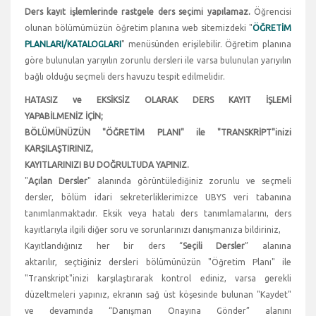
Ders kayıt işlemlerinde rastgele ders seçimi yapılamaz.
Öğrencisi
olunan bölümümüzün öğretim planına web sitemizdeki "
ÖĞRETİM
PLANLARI/KATALOGLARI
" menüsünden erişilebilir. Öğretim planına
göre bulunulan yarıyılın zorunlu dersleri ile varsa bulunulan yarıyılın
bağlı olduğu seçmeli ders havuzu tespit edilmelidir.
HATASIZ ve EKSİKSİZ OLARAK DERS KAYIT İŞLEMİ
YAPABİLMENİZ İÇİN;
BÖLÜMÜNÜZÜN "ÖĞRETİM PLANI" ile "TRANSKRİPT"inizi
KARŞILAŞTIRINIZ,
KAYITLARINIZI BU DOĞRULTUDA YAPINIZ.
"
Açılan Dersler
" alanında görüntülediğiniz zorunlu ve seçmeli
dersler, bölüm idari sekreterliklerimizce UBYS veri tabanına
tanımlanmaktadır. Eksik veya hatalı ders tanımlamalarını, ders
kayıtlarıyla ilgili diğer soru ve sorunlarınızı danışmanıza bildiriniz,
Kayıtlandığınız her bir ders “
Seçili Dersler
” alanına
aktarılır, seçtiğiniz dersleri bölümünüzün "Öğretim Planı" ile
"Transkript"inizi karşılaştırarak kontrol ediniz, varsa gerekli
düzeltmeleri yapınız, ekranın sağ üst köşesinde bulunan "Kaydet"
ve devamında “Danışman Onayına Gönder” alanını