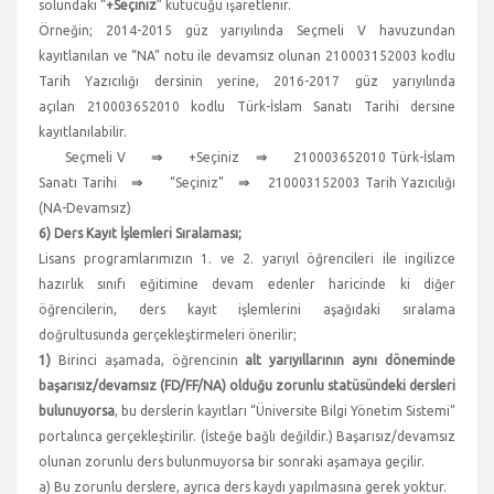
solundaki “
+Seçiniz
” kutucuğu işaretlenir.
Örneğin; 2014-2015 güz yarıyılında Seçmeli V havuzundan
kayıtlanılan ve “NA” notu ile devamsız olunan 210003152003 kodlu
Tarih Yazıcılığı dersinin yerine, 2016-2017 güz yarıyılında
açılan 210003652010 kodlu Türk-İslam Sanatı Tarihi dersine
kayıtlanılabilir.
Seçmeli V
⇒
+Seçiniz
⇒
210003652010 Türk-İslam
Sanatı Tarihi
⇒
“Seçiniz”
⇒
210003152003 Tarih Yazıcılığı
(NA-Devamsız)
6) Ders Kayıt İşlemleri Sıralaması;
Lisans programlarımızın 1. ve 2. yarıyıl öğrencileri ile ingilizce
hazırlık sınıfı eğitimine devam edenler haricinde ki diğer
öğrencilerin, ders kayıt işlemlerini aşağıdaki sıralama
doğrultusunda gerçekleştirmeleri önerilir;
1)
Birinci aşamada, öğrencinin
alt yarıyıllarının aynı döneminde
başarısız/devamsız (FD/FF/NA) olduğu zorunlu statüsündeki dersleri
bulunuyorsa
, bu derslerin kayıtları “Üniversite Bilgi Yönetim Sistemi”
portalınca gerçekleştirilir. (İsteğe bağlı değildir.) Başarısız/devamsız
olunan zorunlu ders bulunmuyorsa bir sonraki aşamaya geçilir.
a) Bu zorunlu derslere, ayrıca ders kaydı yapılmasına gerek yoktur.