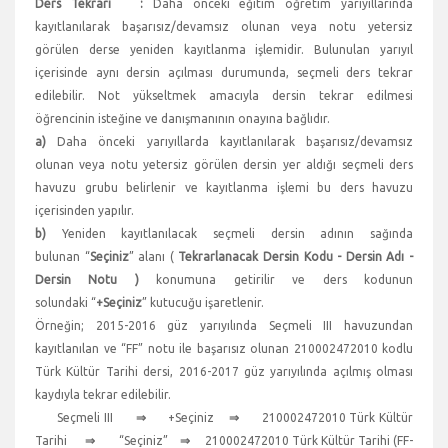
Ders Tekrarı :
Daha önceki eğitim öğretim yarıyıllarında
kayıtlanılarak başarısız/devamsız olunan veya notu yetersiz
görülen derse yeniden kayıtlanma işlemidir. Bulunulan yarıyıl
içerisinde aynı dersin açılması durumunda, seçmeli ders tekrar
edilebilir. Not yükseltmek amacıyla dersin tekrar edilmesi
öğrencinin isteğine ve danışmanının onayına bağlıdır.
a)
Daha önceki yarıyıllarda kayıtlanılarak başarısız/devamsız
olunan veya notu yetersiz görülen dersin yer aldığı seçmeli ders
havuzu grubu belirlenir ve kayıtlanma işlemi bu ders havuzu
içerisinden yapılır.
b)
Yeniden kayıtlanılacak seçmeli dersin adının sağında
bulunan “
Seçiniz
” alanı (
Tekrarlanacak Dersin Kodu - Dersin Adı -
Dersin Notu )
konumuna getirilir ve ders kodunun
solundaki “
+Seçiniz
” kutucuğu işaretlenir.
Örneğin; 2015-2016 güz yarıyılında Seçmeli III havuzundan
kayıtlanılan ve “FF” notu ile başarısız olunan 210002472010 kodlu
Türk Kültür Tarihi dersi, 2016-2017 güz yarıyılında açılmış olması
kaydıyla tekrar edilebilir.
Seçmeli III
⇒
+Seçiniz
⇒
210002472010 Türk Kültür
Tarihi
⇒
“Seçiniz”
⇒
210002472010 Türk Kültür Tarihi (FF-