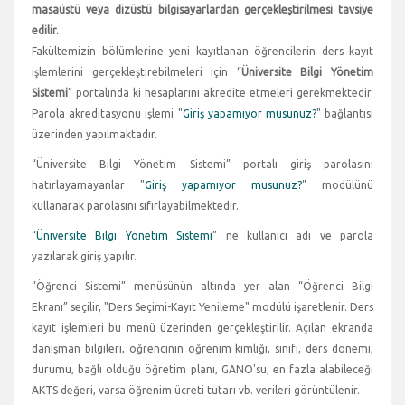
masaüstü veya dizüstü bilgisayarlardan gerçekleştirilmesi tavsiye
edilir.
Fakültemizin bölümlerine yeni kayıtlanan öğrencilerin ders kayıt
işlemlerini gerçekleştirebilmeleri için “
Üniversite Bilgi Yönetim
Sistemi
” portalında ki hesaplarını akredite etmeleri gerekmektedir.
Parola akreditasyonu işlemi "
Giriş yapamıyor musunuz?
" bağlantısı
üzerinden yapılmaktadır.
“Üniversite Bilgi Yönetim Sistemi” portalı giriş parolasını
hatırlayamayanlar "
Giriş yapamıyor musunuz?
" modülünü
kullanarak parolasını sıfırlayabilmektedir.
“
Üniversite Bilgi Yönetim Sistemi
” ne kullanıcı adı ve parola
yazılarak giriş yapılır.
“Öğrenci Sistemi” menüsünün altında yer alan “Öğrenci Bilgi
Ekranı” seçilir, "Ders Seçimi-Kayıt Yenileme" modülü işaretlenir. Ders
kayıt işlemleri bu menü üzerinden gerçekleştirilir. Açılan ekranda
danışman bilgileri, öğrencinin öğrenim kimliği, sınıfı, ders dönemi,
durumu, bağlı olduğu öğretim planı, GANO'su, en fazla alabileceği
AKTS değeri, varsa öğrenim ücreti tutarı vb. verileri görüntülenir.