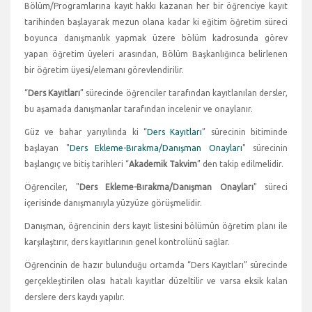
Bölüm/Programlarına kayıt hakkı kazanan her bir öğrenciye kayıt
tarihinden başlayarak mezun olana kadar ki eğitim öğretim süreci
boyunca danışmanlık yapmak üzere bölüm kadrosunda görev
yapan öğretim üyeleri arasından, Bölüm Başkanlığınca belirlenen
bir öğretim üyesi/elemanı görevlendirilir.
“
Ders Kayıtları
” sürecinde öğrenciler tarafından kayıtlanılan dersler,
bu aşamada danışmanlar tarafından incelenir ve onaylanır.
Güz ve bahar yarıyılında ki “
Ders Kayıtları
” sürecinin bitiminde
başlayan "
Ders Ekleme-Bırakma/Danışman Onayları
" sürecinin
başlangıç ve bitiş tarihleri “
Akademik Takvim
” den takip edilmelidir.
Öğrenciler, "
Ders Ekleme-Bırakma/Danışman Onayları
" süreci
içerisinde danışmanıyla yüzyüze görüşmelidir.
Danışman, öğrencinin ders kayıt listesini bölümün öğretim planı ile
karşılaştırır, ders kayıtlarının genel kontrolünü sağlar.
Öğrencinin de hazır bulunduğu ortamda “Ders Kayıtları” sürecinde
gerçekleştirilen olası hatalı kayıtlar düzeltilir ve varsa eksik kalan
derslere ders kaydı yapılır.