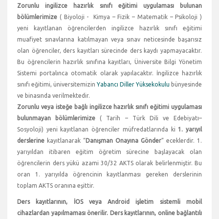
Zorunlu ingilizce hazırlık sınıfı eğitimi uygulaması bulunan
bölümlerimize
( Biyoloji - Kimya – Fizik – Matematik – Psikoloji )
yeni kayıtlanan öğrencilerden ingilizce hazırlık sınıfı eğitimi
muafiyet sınavlarına katılmayan veya sınav neticesinde başarısız
olan öğrenciler, ders kayıtları sürecinde ders kaydı yapmayacaktır.
Bu öğrencilerin hazırlık sınıfına kayıtları, Üniversite Bilgi Yönetim
Sistemi portalınca otomatik olarak yapılacaktır. İngilizce hazırlık
sınıfı eğitimi, üniversitemizin
Yabancı Diller Yüksekokulu
bünyesinde
ve binasında verilmektedir.
Zorunlu veya isteğe bağlı ingilizce hazırlık sınıfı eğitimi uygulaması
bulunmayan bölümlerimize
( Tarih – Türk Dili ve Edebiyatı–
Sosyoloji) yeni kayıtlanan öğrenciler müfredatlarında ki
1. yarıyıl
derslerine
kayıtlanarak “
Danışman Onayına Gönder
” eceklerdir. 1.
yarıyıldan itibaren eğitim öğretim sürecine başlayacak olan
öğrencilerin ders yükü azami 30/32 AKTS olarak belirlenmiştir. Bu
oran 1. yarıyılda öğrencinin kayıtlanması gereken derslerinin
toplam AKTS oranına eşittir.
Ders kayıtlarının, İOS veya Android işletim sistemli mobil
cihazlardan yapılmaması önerilir. Ders kayıtlarının, online bağlantılı