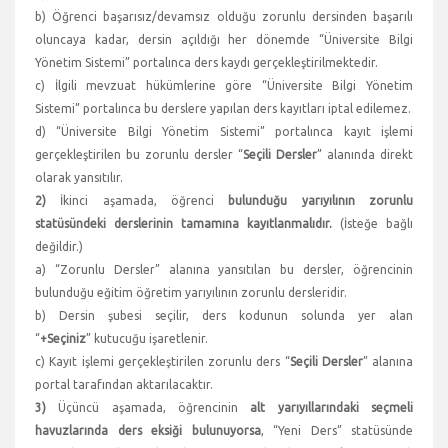
b) Öğrenci başarısız/devamsız olduğu zorunlu dersinden başarılı
oluncaya kadar, dersin açıldığı her dönemde “Üniversite Bilgi
Yönetim Sistemi” portalınca ders kaydı gerçekleştirilmektedir.
c) İlgili mevzuat hükümlerine göre “Üniversite Bilgi Yönetim
Sistemi” portalınca bu derslere yapılan ders kayıtları iptal edilemez.
d) “Üniversite Bilgi Yönetim Sistemi” portalınca kayıt işlemi
gerçekleştirilen bu zorunlu dersler “
Seçili Dersler
” alanında direkt
olarak yansıtılır.
2)
İkinci aşamada, öğrenci
bulunduğu yarıyılının zorunlu
statüsündeki derslerinin tamamına kayıtlanmalıdır.
(İsteğe bağlı
değildir.)
a) “Zorunlu Dersler” alanına yansıtılan bu dersler, öğrencinin
bulunduğu eğitim öğretim yarıyılının zorunlu dersleridir.
b) Dersin şubesi seçilir, ders kodunun solunda yer alan
“
+Seçiniz
” kutucuğu işaretlenir.
c) Kayıt işlemi gerçekleştirilen zorunlu ders “
Seçili Dersler
” alanına
portal tarafından aktarılacaktır.
3)
Üçüncü aşamada, öğrencinin
alt yarıyıllarındaki seçmeli
havuzlarında ders eksiği bulunuyorsa
, “Yeni Ders” statüsünde