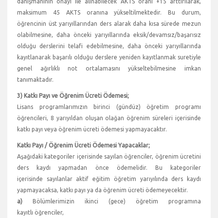
danışmanının onayı ile alınabilecek AKTS oranı +15 arttırılarak,
maksimum 45 AKTS oranına yükseltilmektedir. Bu durum,
öğrencinin üst yarıyıllarından ders alarak daha kısa sürede mezun
olabilmesine, daha önceki yarıyıllarında eksik/devamsız/başarısız
olduğu derslerini telafi edebilmesine, daha önceki yarıyıllarında
kayıtlanarak başarılı olduğu derslere yeniden kayıtlanmak suretiyle
genel ağırlıklı not ortalamasını yükseltebilmesine imkan
tanımaktadır.
3) Katkı Payı ve Öğrenim Ücreti Ödemesi;
Lisans programlarımızın birinci (gündüz) öğretim programı
öğrencileri, 8 yarıyıldan oluşan olağan öğrenim süreleri içerisinde
katkı payı veya öğrenim ücreti ödemesi yapmayacaktır.
Katkı Payı / Öğrenim Ücreti Ödemesi Yapacaklar;
Aşağıdaki kategoriler içerisinde sayılan öğrenciler, öğrenim ücretini
ders kaydı yapmadan önce ödemelidir. Bu kategoriler
içerisinde sayılanlar aktif eğitim öğretim yarıyılında ders kaydı
yapmayacaksa, katkı payı ya da öğrenim ücreti ödemeyecektir.
a)
Bölümlerimizin ikinci (gece) öğretim programına
kayıtlı öğrenciler,