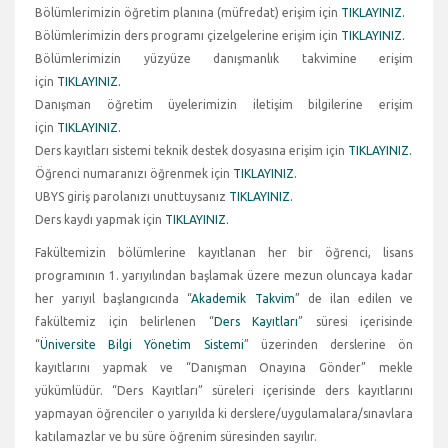
Bölümlerimizin öğretim planına (müfredat) erişim için
TIKLAYINIZ.
Bölümlerimizin ders programı çizelgelerine erişim için
TIKLAYINIZ.
Bölümlerimizin yüzyüze danışmanlık takvimine erişim
için
TIKLAYINIZ.
Danışman öğretim üyelerimizin iletişim bilgilerine erişim
için
TIKLAYINIZ.
Ders kayıtları sistemi teknik destek dosyasına erişim için
TIKLAYINIZ.
Öğrenci numaranızı öğrenmek için
TIKLAYINIZ.
UBYS giriş parolanızı unuttuysanız
TIKLAYINIZ.
Ders kaydı yapmak için
TIKLAYINIZ.
Fakültemizin bölümlerine kayıtlanan her bir öğrenci, lisans
programının 1. yarıyılından başlamak üzere mezun oluncaya kadar
her yarıyıl başlangıcında “
Akademik Takvim
” de ilan edilen ve
fakültemiz için belirlenen “
Ders Kayıtları
” süresi içerisinde
“
Üniversite Bilgi Yönetim Sistemi
” üzerinden derslerine ön
kayıtlarını yapmak ve “Danışman Onayına Gönder” mekle
yükümlüdür. “Ders Kayıtları” süreleri içerisinde ders kayıtlarını
yapmayan öğrenciler o yarıyılda ki derslere/uygulamalara/sınavlara
katılamazlar ve bu süre öğrenim süresinden sayılır.