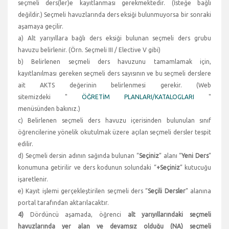
seçmeli ders(ler)e kayıtlanması gerekmektedir. (İsteğe bağlı
değildir.) Seçmeli havuzlarında ders eksiği bulunmuyorsa bir sonraki
aşamaya geçilir.
a) Alt yarıyıllara bağlı ders eksiği bulunan seçmeli ders grubu
havuzu belirlenir. (Örn. Seçmeli III / Elective V gibi)
b) Belirlenen seçmeli ders havuzunu tamamlamak için,
kayıtlanılması gereken seçmeli ders sayısının ve bu seçmeli derslere
ait AKTS değerinin belirlenmesi gerekir. (Web
sitemizdeki "
ÖĞRETİM PLANLARI/KATALOGLARI
"
menüsünden bakınız.)
c) Belirlenen seçmeli ders havuzu içerisinden bulunulan sınıf
öğrencilerine yönelik okutulmak üzere açılan seçmeli dersler tespit
edilir.
d) Seçmeli dersin adının sağında bulunan “
Seçiniz
” alanı “
Yeni Ders
”
konumuna getirilir ve ders kodunun solundaki “
+Seçiniz
” kutucuğu
işaretlenir.
e) Kayıt işlemi gerçekleştirilen seçmeli ders “
Seçili Dersler
” alanına
portal tarafından aktarılacaktır.
4)
Dördüncü aşamada, öğrenci
alt yarıyıllarındaki seçmeli
havuzlarında yer alan ve devamsız olduğu (NA) seçmeli