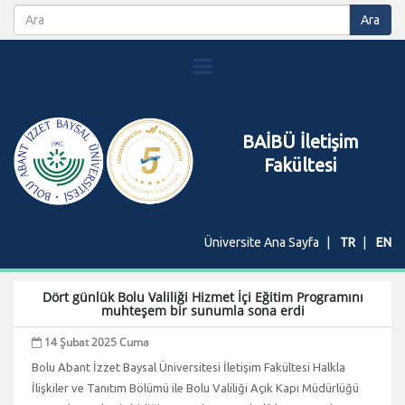
BAİBÜ İletişim
Fakültesi
Üniversite Ana Sayfa
TR
EN
Dört günlük Bolu Valiliği Hizmet İçi Eğitim Programını
muhteşem bir sunumla sona erdi
14 Şubat 2025 Cuma
Bolu Abant İzzet Baysal Üniversitesi İletişim Fakültesi Halkla
İlişkiler ve Tanıtım Bölümü ile Bolu Valiliği Açık Kapı Müdürlüğü