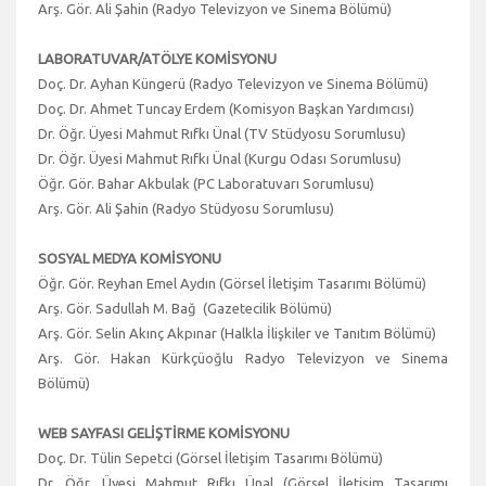
Arş. Gör. Ali Şahin (Radyo Televizyon ve Sinema Bölümü)
LABORATUVAR/ATÖLYE KOMİSYONU
Doç. Dr. Ayhan Küngerü (Radyo Televizyon ve Sinema Bölümü)
Doç. Dr. Ahmet Tuncay Erdem (Komisyon Başkan Yardımcısı)
Dr. Öğr. Üyesi Mahmut Rıfkı Ünal (TV Stüdyosu Sorumlusu)
Dr. Öğr. Üyesi Mahmut Rıfkı Ünal (Kurgu Odası Sorumlusu)
Öğr. Gör. Bahar Akbulak (PC Laboratuvarı Sorumlusu)
Arş. Gör. Ali Şahin (Radyo Stüdyosu Sorumlusu)
SOSYAL MEDYA KOMİSYONU
Öğr. Gör. Reyhan Emel Aydın (Görsel İletişim Tasarımı Bölümü)
Arş. Gör. Sadullah M. Bağ (Gazetecilik Bölümü)
Arş. Gör. Selin Akınç Akpınar (Halkla İlişkiler ve Tanıtım Bölümü)
Arş. Gör. Hakan Kürkçüoğlu Radyo Televizyon ve Sinema
Bölümü)
WEB SAYFASI GELİŞTİRME KOMİSYONU
Doç. Dr. Tülin Sepetci (Görsel İletişim Tasarımı Bölümü)
Dr. Öğr. Üyesi Mahmut Rıfkı Ünal (Görsel İletişim Tasarımı