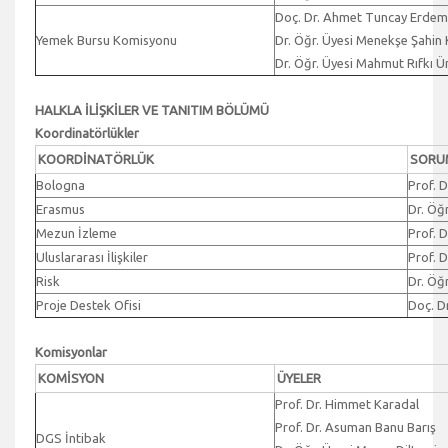
Doç. Dr. Ahmet Tuncay Erdem
Yemek Bursu Komisyonu
Dr. Öğr. Üyesi Menekşe Şahin
Dr. Öğr. Üyesi Mahmut Rıfkı Ü
HALKLA İLİŞKİLER VE TANITIM BÖLÜMÜ
Koordinatörlükler
KOORDİNATÖRLÜK
SORU
Bologna
Prof. 
Erasmus
Dr. Öğ
Mezun İzleme
Prof. 
Uluslararası İlişkiler
Prof. D
Risk
Dr. Öğ
Proje Destek Ofisi
Doç. D
Komisyonlar
KOMİSYON
ÜYELER
Prof. Dr. Himmet Karadal
Prof. Dr. Asuman Banu Barış
DGS İntibak