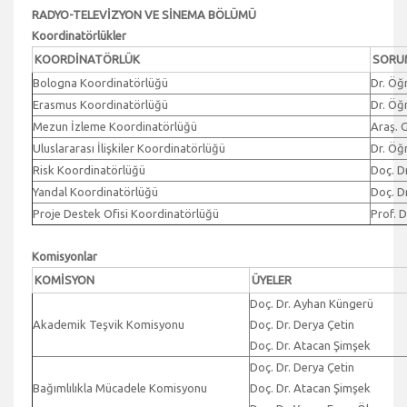
RADYO-TELEVİZYON VE SİNEMA BÖLÜMÜ
Koordinatörlükler
KOORDİNATÖRLÜK
SORU
Bologna Koordinatörlüğü
Dr. Öğr
Erasmus Koordinatörlüğü
Dr. Öğr
Mezun İzleme Koordinatörlüğü
Araş. G
Uluslararası İlişkiler Koordinatörlüğü
Dr. Öğr
Risk Koordinatörlüğü
Doç. D
Yandal Koordinatörlüğü
Doç. D
Proje Destek Ofisi Koordinatörlüğü
Prof. D
Komisyonlar
KOMİSYON
ÜYELER
Doç. Dr. Ayhan Küngerü
Akademik Teşvik Komisyonu
Doç. Dr. Derya Çetin
Doç. Dr. Atacan Şimşek
Doç. Dr. Derya Çetin
Bağımlılıkla Mücadele Komisyonu
Doç. Dr. Atacan Şimşek