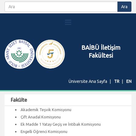
BAİBÜ İletişim
Fakültesi
Üniversite Ana Sayfa
TR
EN
Fakülte
Akademik Teşvik Komisyonu
Çift Anadal Komisyonu
Ek Madde 1 Yatay Geçiş ve İntibak Komisyonu
Engelli Öğrenci Komisyonu