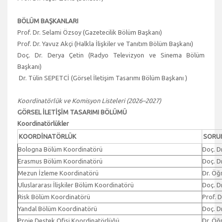
BÖLÜM BAŞKANLARI
Prof. Dr. Selami Özsoy (Gazetecilik Bölüm Başkanı)
Prof. Dr. Yavuz Akçi (Halkla İlişkiler ve Tanıtım Bölüm Başkanı)
Doç. Dr. Derya Çetin (Radyo Televizyon ve Sinema Bölüm
Başkanı)
Dr. Tülin SEPETCİ (Görsel İletişim Tasarımı Bölüm Başkanı )
Koordinatörlük ve Komisyon Listeleri (2026–2027)
GÖRSEL İLETİŞİM TASARIMI BÖLÜMÜ
Koordinatörlükler
KOORDİNATÖRLÜK
SORU
Bologna Bölüm Koordinatörü
Doç. Dr
Erasmus Bölüm Koordinatörü
Doç. Dr
Mezun İzleme Koordinatörü
Dr. Öğ
Uluslararası İlişkiler Bölüm Koordinatörü
Doç. Dr
Risk Bölüm Koordinatörü
Prof. D
Yandal Bölüm Koordinatörü
Doç. D
Proje Destek Ofisi Koordinatörlüğü
Dr. Öğ