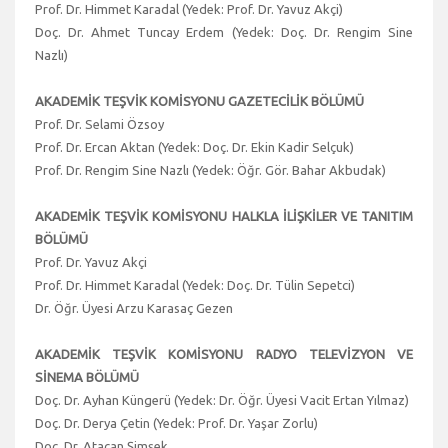
Prof. Dr. Himmet Karadal (Yedek: Prof. Dr. Yavuz Akçi)
Doç. Dr. Ahmet Tuncay Erdem (Yedek: Doç. Dr. Rengim Sine
Nazlı)
AKADEMİK TEŞVİK KOMİSYONU GAZETECİLİK BÖLÜMÜ
Prof. Dr. Selami Özsoy
Prof. Dr. Ercan Aktan (Yedek: Doç. Dr. Ekin Kadir Selçuk)
Prof. Dr. Rengim Sine Nazlı (Yedek: Öğr. Gör. Bahar Akbudak)
AKADEMİK TEŞVİK KOMİSYONU HALKLA İLİŞKİLER VE TANITIM
BÖLÜMÜ
Prof. Dr. Yavuz Akçi
Prof. Dr. Himmet Karadal (Yedek: Doç. Dr. Tülin Sepetci)
Dr. Öğr. Üyesi Arzu Karasaç Gezen
AKADEMİK TEŞVİK KOMİSYONU RADYO TELEVİZYON VE
SİNEMA BÖLÜMÜ
Doç. Dr. Ayhan Küngerü (Yedek: Dr. Öğr. Üyesi Vacit Ertan Yılmaz)
Doç. Dr. Derya Çetin (Yedek: Prof. Dr. Yaşar Zorlu)
Doç. Dr. Atacan Şimşek