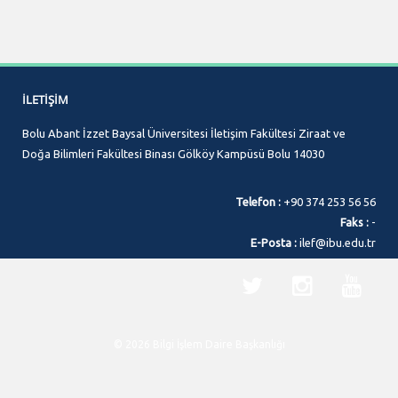
İLETIŞIM
Bolu Abant İzzet Baysal Üniversitesi İletişim Fakültesi Ziraat ve
Doğa Bilimleri Fakültesi Binası Gölköy Kampüsü Bolu 14030
Telefon :
+90 374 253 56 56
Faks :
-
E-Posta :
ilef@ibu.edu.tr
© 2026 Bilgi İşlem Daire Başkanlığı