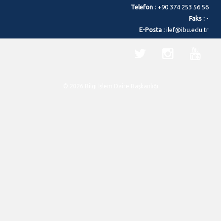
Telefon :
+90 374 253 56 56
Faks :
-
E-Posta :
ilef@ibu.edu.tr
© 2026 Bilgi İşlem Daire Başkanlığı