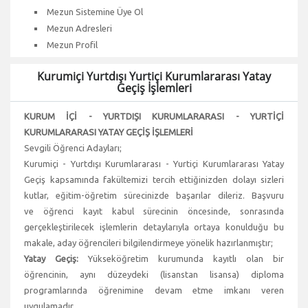
Mezun Sistemine Üye Ol
Mezun Adresleri
Mezun Profil
Kurumiçi Yurtdışı Yurtiçi Kurumlararası Yatay
Geçiş İşlemleri
KURUM İÇİ - YURTDIŞI KURUMLARARASI - YURTİÇİ
KURUMLARARASI YATAY GEÇİŞ İŞLEMLERİ
Sevgili Öğrenci Adayları;
Kurumiçi - Yurtdışı Kurumlararası - Yurtiçi Kurumlararası Yatay
Geçiş kapsamında fakültemizi tercih ettiğinizden dolayı sizleri
kutlar, eğitim-öğretim sürecinizde başarılar dileriz. Başvuru
ve öğrenci kayıt kabul sürecinin öncesinde, sonrasında
gerçekleştirilecek işlemlerin detaylarıyla ortaya konulduğu bu
makale, aday öğrencileri bilgilendirmeye yönelik hazırlanmıştır;
Yatay Geçiş:
Yükseköğretim kurumunda kayıtlı olan bir
öğrencinin, aynı düzeydeki (lisanstan lisansa) diploma
programlarında öğrenimine devam etme imkanı veren
uygulamadır.