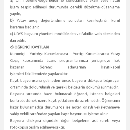
a)
Ön inceleme-değerlendirme sonuçlarında eksik veya hatalı
işlem tespit edilmesi durumunda gerekli düzeltme-düzenleme
yapılır,
b)
Yatay geçiş değerlendirme sonuçları kesinleştirilir, kurul
kararına bağlanır,
c)
UBYS başvuru yönetimi modülünden ve fakülte web sitesinden
ilan edilir.
d) ÖĞRENCİ KAYITLARI
Kurumiçi - Yurtdışı Kurumlararası - Yurtiçi Kurumlararası Yatay
Geçiş kapsamında lisans programlarımıza yerleşmeye hak
kazanan öğrenci adaylarının kayıt-kabul
işlemleri fakültemizde yapılacaktır.
Kayıt başvurusuna gelmeden önce, başvuru dilekçesi bilgisayar
ortamında doldurulmalı ve gerekli belgelerin dökümü alınmalıdır.
Başvuru sırasında hazır bulunacak öğrenci, istenen belgeleri
kontrol edilmek üzere kayıt yetkilisine ibraz etmelidir. Öğrencinin
hazır bulunamadığı durumlarda ise noter onaylı vekâletnameye
sahip vekili tarafından yapılan kayıt başvurusu işleme alınır.
Başvuru dilekçesi dışındaki diğer belgelerin asıl sureti veya
fotokopisi teslim edilmeyecektir.