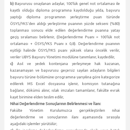
b)
Başvurusu onaylanan adaylar, 100’lük genel not ortalaması ile
kayıtlı olduğu diploma programına kaydolduğu yılda, başvuru
yaptığı diploma programının yerleştirme puan türünde
ÖSYS/YKS’den aldığı yerleştirme puanının yüzde sekseni (%80)
toplanması sonucu elde edilen değerlendirme puanına yatay
geçiş sıralaması belirlenir, (Değerlendirme Puanı = 100’lük not
ortalaması + ÖSYS/YKS Puanı x 0,8). Değerlendirme puanının
eşitliği halinde ÖSYS/YKS puanı yüksek olana öncelik verilir,
veriler UBYS Başvuru Yönetimi modülüne tanımlanır, kaydedilir,
c)
Asıl ve yedek kontenjana yerleşmeye hak kazanan,
kazanamayan ve başvurusu geçersiz sayılan adayların bilgileri
başvuru türüne-bölümüne-programına-yarıyılına göre kategorize
edilerek MS Excel dosyasına işlenir, komisyon tutanağına
bağlanır, dökümü alınır, ıslak imzaları tamamlanır, fakülte evrak
kayıt birimine elden teslim edilir,
Nihai Değerlendirme Sonuçlarının Belirlenmesi ve İlanı:
Fakülte Yönetim Kurulumuzca gerçekleştirilen nihai
değerlendirme ve sonuçlarının ilanı aşamasında sırasıyla
aşağıdaki işlemler yürütülür;