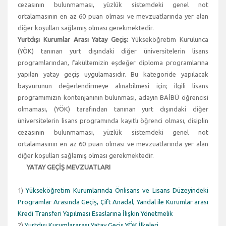
cezasının bulunmaması, yüzlük sistemdeki genel not
ortalamasının en az 60 puan olması ve mevzuatlarında yer alan
diğer koşulları sağlamış olması gerekmektedir.
Yurtdışı Kurumlar Arası Yatay Geçiş:
Yükseköğretim Kurulunca
(YÖK) tanınan yurt dışındaki diğer üniversitelerin lisans
programlarından, fakültemizin eşdeğer diploma programlarına
yapılan yatay geçiş uygulamasıdır. Bu kategoride yapılacak
başvurunun değerlendirmeye alınabilmesi için; ilgili lisans
programımızın kontenjanının bulunması, adayın BAİBÜ öğrencisi
olmaması, (YÖK) tarafından tanınan yurt dışındaki diğer
üniversitelerin lisans programında kayıtlı öğrenci olması, disiplin
cezasının bulunmaması, yüzlük sistemdeki genel not
ortalamasının en az 60 puan olması ve mevzuatlarında yer alan
diğer koşulları sağlamış olması gerekmektedir.
YATAY GEÇİŞ MEVZUATLARI
1)
Yükseköğretim Kurumlarında Önlisans ve Lisans Düzeyindeki
Programlar Arasında Geçiş, Çift Anadal, Yandal ile Kurumlar arası
Kredi Transferi Yapılması Esaslarına İlişkin Yönetmelik
2)
Yurtdışı Kurumlararası Yatay Geçiş YÖK İlkeleri