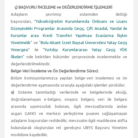
ç) BAŞVURU İNCELEME ve DEĞERLENDİRME İŞLEMLERİ
Adayların çevrimiçi sistemden ilettiği
başvuruları, “
Yükseköğretim Kurumlarında Önlisans ve Lisans
Düzeyindeki Programlar Arasında Geçiş, Çift Anadal, Yandal ile
Kurumlar arası Kredi Transferi Yapılması Esaslarına İlişkin
Yönetmelik
” ve "
Bolu Abant İzzet Baysal Üniversitesi Yatay Geçiş
Yönergesi
" ile "
Yurtdışı Kurumlararası Yatay Geçiş YÖK
İlkeleri
" nde belirtilen hükümler çerçevesinde incelenmekte ve
değerlendirilmektedir.
Belge-Veri İnceleme ve Ön Değerlendirme Süreci:
Bölüm komisyonlarımızca yapılan belge-veri incelemesi ve ön
değerlendirme aşamasında sırasıyla aşağıdaki işlemler yürütülür;
a)
Sisteme tanımladığı verilerinde ve belgelerinde eksiği,
doğrulanamayan e-belgesi, onaysız belgesi, veri ile belgesi
arasında uyumsuzluk bulunan, ilgili mevzuatlarında anılan
asgari GANO ve merkezi yerleştirme puanını sağlayamayan
adayların başvuruları reddedilir, mevzuatın ilgili maddesine atıfta
bulunularak oluşturulan ret gerekçesi UBYS Başvuru Yönetimi
modülüne kaydedilir,