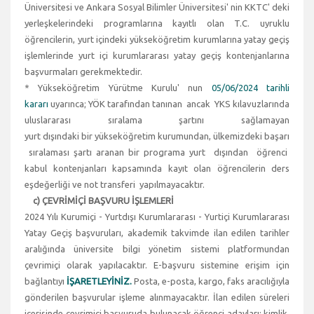
Üniversitesi ve Ankara Sosyal Bilimler Üniversitesi' nin KKTC' deki
yerleşkelerindeki programlarına kayıtlı olan T.C. uyruklu
öğrencilerin, yurt içindeki yükseköğretim kurumlarına yatay geçiş
işlemlerinde yurt içi kurumlararası yatay geçiş kontenjanlarına
başvurmaları gerekmektedir.
* Yükseköğretim Yürütme Kurulu' nun
05/06/2024 tarihli
kararı
uyarınca; YÖK tarafından tanınan ancak YKS kılavuzlarında
uluslararası sıralama şartını sağlamayan
yurt dışındaki bir yükseköğretim kurumundan, ülkemizdeki başarı
sıralaması şartı aranan bir programa yurt dışından öğrenci
kabul kontenjanları kapsamında kayıt olan öğrencilerin ders
eşdeğerliği ve not transferi yapılmayacaktır.
c) ÇEVRİMİÇİ BAŞVURU İŞLEMLERİ
2024 Yılı Kurumiçi - Yurtdışı Kurumlararası - Yurtiçi Kurumlararası
Yatay Geçiş başvuruları, akademik takvimde ilan edilen tarihler
aralığında üniversite bilgi yönetim sistemi platformundan
çevrimiçi olarak yapılacaktır. E-başvuru sistemine erişim için
bağlantıyı
İŞARETLEYİNİZ.
Posta, e-posta, kargo, faks aracılığıyla
gönderilen başvurular işleme alınmayacaktır. İlan edilen süreleri
içerisinde çevrimiçi başvuruda bulunacak öğrenci adayları; kimlik,