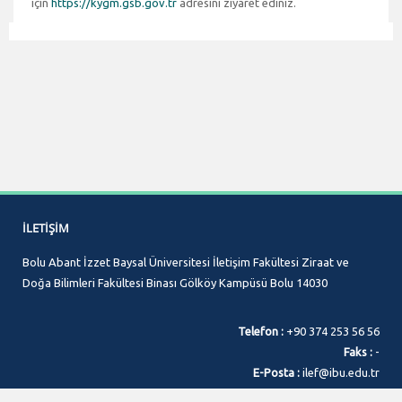
için
https://kygm.gsb.gov.tr
adresini ziyaret ediniz.
İLETIŞIM
Bolu Abant İzzet Baysal Üniversitesi İletişim Fakültesi Ziraat ve
Doğa Bilimleri Fakültesi Binası Gölköy Kampüsü Bolu 14030
Telefon :
+90 374 253 56 56
Faks :
-
E-Posta :
ilef@ibu.edu.tr