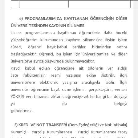
e) PROGRAMLARIMIZA KAYITLANAN ÖĞRENCİNİN DİĞER
ÜNİVERSİTESİNDEN KAYDININ SİLİNMESİ
Lisans programlarımıza kayıtlanan öğrencilerin daha önceki
yükseköğretim kurumundan kaydının silinmesine ilişkin işlem
süreci, öğrenci kayıt-kabul tarihleri bitiminden sonra
başlatılacaktır. Öğrenci, bu işlem için üniversitemize ve diğer
üniversiteye ayrıca başvuruda bulunmayacaktır.
Kaydı kabul edilen öğrencilere ait bilgilerin yer aldığı
liste fakültemizin resmi yazısının ekine iliştirilir, ilgili
üniversitelere elektronik yazışma aracılığıyla iletilir. İlgili
üniversite öğrencinin kayıt silme işlemini gerçekleştirir, verileri
YÖKSİS veri tabanına aktarır, öğrenciye ait herhangi bir dosyayı
ya da belgeyi
göndermez.
f) KREDİ VE NOT TRANSFERİ (Ders Eşdeğerliği ve Not İntibakı)
Kurumiçi - Yurtdışı Kurumlararası - Yurtiçi Kurumlararası Yatay