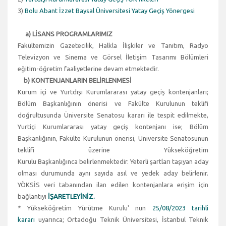
3)
Bolu Abant İzzet Baysal Üniversitesi Yatay Geçiş Yönergesi
a) LİSANS PROGRAMLARIMIZ
Fakültemizin Gazetecilik, Halkla İlişkiler ve Tanıtım, Radyo
Televizyon ve Sinema ve Görsel İletişim Tasarımı Bölümleri
eğitim-öğretim faaliyetlerine devam etmektedir.
b) KONTENJANLARIN BELİRLENMESİ
Kurum içi ve Yurtdışı Kurumlararası yatay geçiş kontenjanları;
Bölüm Başkanlığının önerisi ve Fakülte Kurulunun teklifi
doğrultusunda Üniversite Senatosu kararı ile tespit edilmekte,
Yurtiçi Kurumlararası yatay geçiş kontenjanı ise; Bölüm
Başkanlığının, Fakülte Kurulunun önerisi, Üniversite Senatosunun
teklifi üzerine Yükseköğretim
Kurulu Başkanlığınca belirlenmektedir. Yeterli şartları taşıyan aday
olması durumunda aynı sayıda asıl ve yedek aday belirlenir.
YÖKSİS veri tabanından ilan edilen kontenjanlara erişim için
bağlantıyı
İŞARETLEYİNİZ.
* Yükseköğretim Yürütme Kurulu' nun
25/08/2023 tarihli
kararı
uyarınca; Ortadoğu Teknik Üniversitesi, İstanbul Teknik