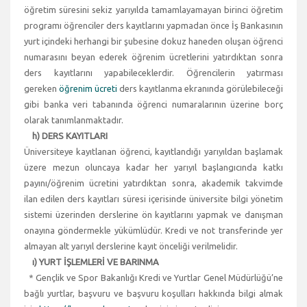
öğretim süresini sekiz yarıyılda tamamlayamayan birinci öğretim
programı öğrenciler ders kayıtlarını yapmadan önce İş Bankasının
yurt içindeki herhangi bir şubesine dokuz haneden oluşan öğrenci
numarasını beyan ederek öğrenim ücretlerini yatırdıktan sonra
ders kayıtlarını yapabileceklerdir. Öğrencilerin yatırması
gereken
öğrenim ücreti
ders kayıtlanma ekranında görülebileceği
gibi banka veri tabanında öğrenci numaralarının üzerine borç
olarak tanımlanmaktadır.
h) DERS KAYITLARI
Üniversiteye kayıtlanan öğrenci, kayıtlandığı yarıyıldan başlamak
üzere mezun oluncaya kadar her yarıyıl başlangıcında katkı
payını/öğrenim ücretini yatırdıktan sonra, akademik takvimde
ilan edilen ders kayıtları süresi içerisinde üniversite bilgi yönetim
sistemi üzerinden derslerine ön kayıtlarını yapmak ve danışman
onayına göndermekle yükümlüdür. Kredi ve not transferinde yer
almayan alt yarıyıl derslerine kayıt önceliği verilmelidir.
ı) YURT İŞLEMLERİ VE BARINMA
* Gençlik ve Spor Bakanlığı Kredi ve Yurtlar Genel Müdürlüğü’ne
bağlı yurtlar, başvuru ve başvuru koşulları hakkında bilgi almak