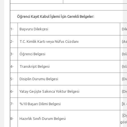
Öğrenci Kayıt Kabul İşlemi İçin Gerekli Belgeler:
1-
Başvuru Dilekçesi
Dile
2-
T.C. Kimlik Kartı veya Nüfus Cüzdanı
(Asl
3-
Öğrenci Belgesi
(Isl
4-
Transkript Belgesi
(Isl
5-
Disiplin Durumu Belgesi
(Diğ
6-
Yatay Geçişte Sakınca Yoktur Belgesi
(Diğ
7-
%10 Başarı Dilimi Belgesi
[II.
[Öğr
8-
Hazırlık Sınıfı Durum Belgesi
göst