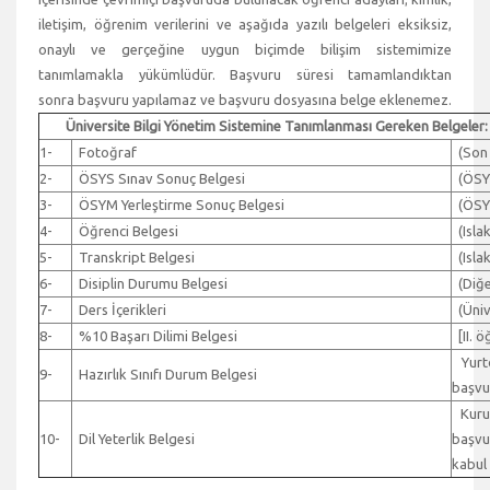
iletişim, öğrenim verilerini ve aşağıda yazılı belgeleri eksiksiz,
onaylı ve gerçeğine uygun biçimde bilişim sistemimize
tanımlamakla yükümlüdür. Başvuru süresi tamamlandıktan
sonra başvuru yapılamaz ve başvuru dosyasına belge eklenemez.
Üniversite Bilgi Yönetim Sistemine Tanımlanması Gereken Belgeler:
1-
Fotoğraf
(Son a
2-
ÖSYS Sınav Sonuç Belgesi
(ÖSYM
3-
ÖSYM Yerleştirme Sonuç Belgesi
(ÖSYM
4-
Öğrenci Belgesi
(Islak
5-
Transkript Belgesi
(Islak
6-
Disiplin Durumu Belgesi
(Diğer
7-
Ders İçerikleri
(Ünive
8-
%10 Başarı Dilimi Belgesi
[II. ö
Yurtd
9-
Hazırlık Sınıfı Durum Belgesi
başvur
Kurumi
10-
Dil Yeterlik Belgesi
başvur
kabul