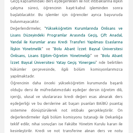
Geçiş kapsamındaki ders eşdeğerlikleri ile not intibaklarına ilişkin
çalışma süreci, öğrencinin kayıt-kabul işleminden sonra
başlatılacaktır. Bu işlemler için öğrenciler ayrıca başvuruda
bulunmayacaktır.
Değerlendirmeler, “
Yükseköğretim Kurumlarında Önlisans ve
Lisans Düzeyindeki Programlar Arasında Geçiş, Çift Anadal,
Yandal ile Kurumlar arası Kredi Transferi Yapılması Esaslarına
İlişkin Yönetmelik
” ve "
Bolu Abant İzzet Baysal Üniversitesi
Önlisans, Lisans Eğitim-Öğretim Yönetmeliği
” ve "
Bolu Abant
İzzet Baysal Üniversitesi Yatay Geçiş Yönergesi
" nde belirtilen
hükümler çerçevesinde, ilgili bölüm komisyonlarımızca
yapılmaktadır.
Öğrencinin daha önceki yükseköğretim kurumunda başarılı
olduğu dersi ile müfredatımızdaki eşdeğer dersin öğretim dili,
içeriği, ulusal ve uluslararası kredi değeri esas alınarak ders
eşdeğerliği ve bu derslerine ait başarı puanları BAİBÜ puantaj
sistemine dönüştürülerek not intibakı gerçekleştirilir. Ön
değerlendirmeler ilgili bölüm komisyonu tutanağı ile Dekanlığa
teklif edilir, nihai sonuçları ise Fakülte Yönetim Kurulu kararı ile
kesinleştirilir. Kredi ve not transferine alınan ders ve notu