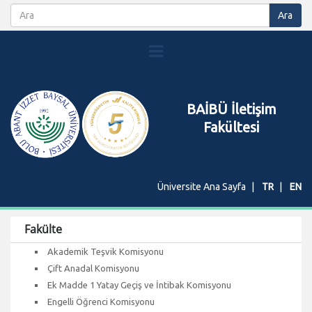
BAİBÜ İletişim
Fakültesi
Üniversite Ana Sayfa
TR
EN
Fakülte
Akademik Teşvik Komisyonu
Çift Anadal Komisyonu
Ek Madde 1 Yatay Geçiş ve İntibak Komisyonu
Engelli Öğrenci Komisyonu